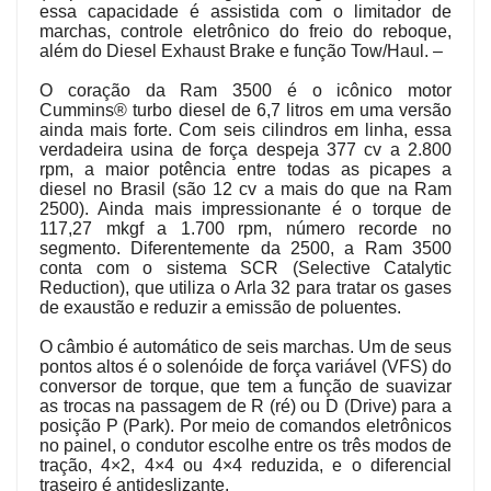
essa capacidade é assistida com o limitador de
marchas, controle eletrônico do freio do reboque,
além do Diesel Exhaust Brake e função Tow/Haul. –
O coração da Ram 3500 é o icônico motor
Cummins® turbo diesel de 6,7 litros em uma versão
ainda mais forte. Com seis cilindros em linha, essa
verdadeira usina de força despeja 377 cv a 2.800
rpm, a maior potência entre todas as picapes a
diesel no Brasil (são 12 cv a mais do que na Ram
2500). Ainda mais impressionante é o torque de
117,27 mkgf a 1.700 rpm, número recorde no
segmento. Diferentemente da 2500, a Ram 3500
conta com o sistema SCR (Selective Catalytic
Reduction), que utiliza o Arla 32 para tratar os gases
de exaustão e reduzir a emissão de poluentes.
O câmbio é automático de seis marchas. Um de seus
pontos altos é o solenóide de força variável (VFS) do
conversor de torque, que tem a função de suavizar
as trocas na passagem de R (ré) ou D (Drive) para a
posição P (Park). Por meio de comandos eletrônicos
no painel, o condutor escolhe entre os três modos de
tração, 4×2, 4×4 ou 4×4 reduzida, e o diferencial
traseiro é antideslizante.