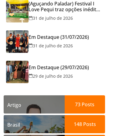
(Aguçando Paladar) Festival I
Love Pequi traz opções inéditas
de pratos e atrações gratuitas
31 de julho de 2026
no fim de semana dos Pais em
Goiânia
Em Destaque (31/07/2026)
31 de julho de 2026
Em Destaque (29/07/2026)
29 de julho de 2026
73
Posts
Artigo
148
Posts
Brasil