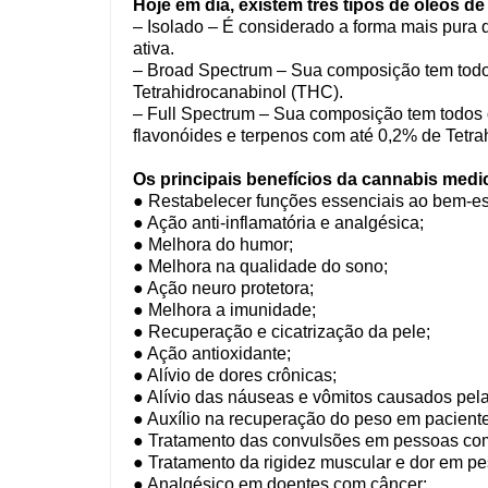
Hoje em dia, existem três tipos de óleos d
– Isolado – É considerado a forma mais pura
ativa.
– Broad Spectrum – Sua composição tem todos
Tetrahidrocanabinol (THC).
– Full Spectrum – Sua composição tem todos o
flavonóides e terpenos com até 0,2% de Tetra
Os principais benefícios da cannabis medic
● Restabelecer funções essenciais ao bem-esta
● Ação anti-inflamatória e analgésica;
● Melhora do humor;
● Melhora na qualidade do sono;
● Ação neuro protetora;
● Melhora a imunidade;
● Recuperação e cicatrização da pele;
● Ação antioxidante;
● Alívio de dores crônicas;
● Alívio das náuseas e vômitos causados pela
● Auxílio na recuperação do peso em pacient
● Tratamento das convulsões em pessoas com
● Tratamento da rigidez muscular e dor em pe
● Analgésico em doentes com câncer;