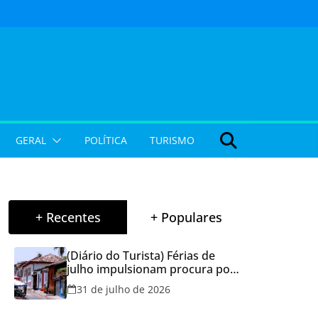
GERAL
POLÍTICA
TURISMO
+ Recentes
+ Populares
(Diário do Turista) Férias de
julho impulsionam procura por
hospedagem em Goiás e
31 de julho de 2026
reforçam cuidados na hora de
reservar viagens