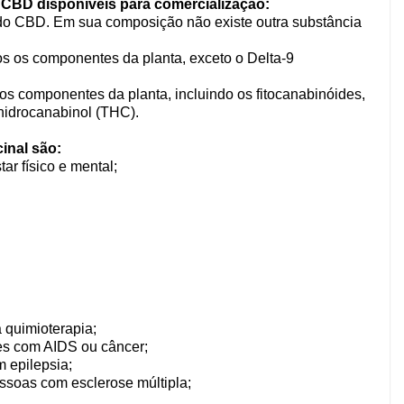
e CBD disponíveis para comercialização:
 do CBD. Em sua composição não existe outra substância
 os componentes da planta, exceto o Delta-9
s componentes da planta, incluindo os fitocanabinóides,
hidrocanabinol (THC).
inal são:
r físico e mental;
 quimioterapia;
es com AIDS ou câncer;
 epilepsia;
ssoas com esclerose múltipla;