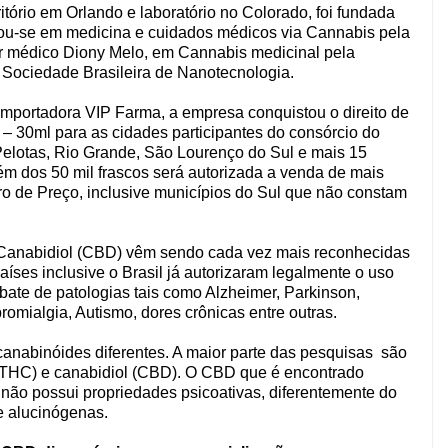
rio em Orlando e laboratório no Colorado, foi fundada
izou-se em medicina e cuidados médicos via Cannabis pela
etor médico Diony Melo, em Cannabis medicinal pela
ciedade Brasileira de Nanotecnologia.
mportadora VIP Farma, a empresa conquistou o direito de
 – 30ml para as cidades participantes do consórcio do
Pelotas, Rio Grande, São Lourenço do Sul e mais 15
ém dos 50 mil frascos será autorizada a venda de mais
tro de Preço, inclusive municípios do Sul que não constam
o Canabidiol (CBD) vêm sendo cada vez mais reconhecidas
aíses inclusive o Brasil já autorizaram legalmente o uso
te de patologias tais como Alzheimer, Parkinson,
romialgia, Autismo, dores crônicas entre outras.
canabinóides diferentes. A maior parte das pesquisas
são
l (THC) e canabidiol (CBD). O CBD que é encontrado
não possui propriedades psicoativas, diferentemente do
e alucinógenas.