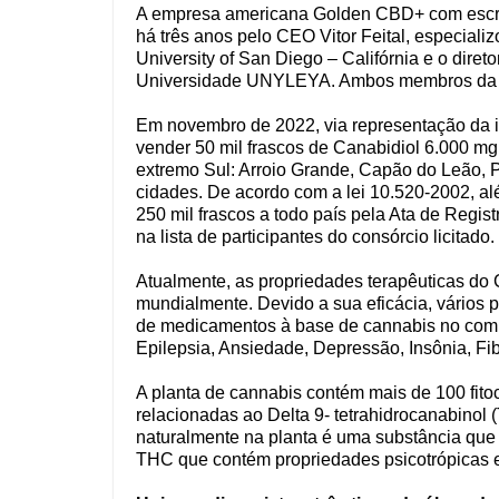
A empresa americana Golden CBD+ com escritó
há três anos pelo CEO Vitor Feital, especial
University of San Diego – Califórnia e o dir
Universidade UNYLEYA. Ambos membros da So
Em novembro de 2022, via representação da i
vender 50 mil frascos de Canabidiol 6.000 mg
extremo Sul: Arroio Grande, Capão do Leão, 
cidades. De acordo com a lei 10.520-2002, al
250 mil frascos a todo país pela Ata de Regis
na lista de participantes do consórcio licitado.
Atualmente, as propriedades terapêuticas d
mundialmente. Devido a sua eficácia, vários p
de medicamentos à base de cannabis no comba
Epilepsia, Ansiedade, Depressão, Insônia, Fib
A planta de cannabis contém mais de 100 fito
relacionadas ao Delta 9- tetrahidrocanabino
naturalmente na planta é uma substância que 
THC que contém propriedades psicotrópicas 