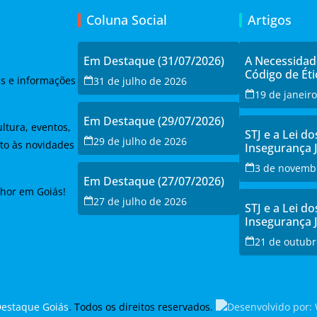
Coluna Social
Artigos
Em Destaque (31/07/2026)
A Necessida
Código de Éti
as e informações
31 de julho de 2026
19 de janeir
Em Destaque (29/07/2026)
ltura, eventos,
STJ e a Lei do
29 de julho de 2026
to às novidades
Insegurança 
Debate e a Re
3 de novemb
Modernizaçã
Em Destaque (27/07/2026)
lhor em Goiás!
27 de julho de 2026
STJ e a Lei do
Insegurança 
Debate e a Re
21 de outubr
Modernizaçã
estaque Goiás
. Todos os direitos reservados.