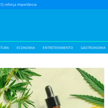
STJ reforça importância
to feito em cartório
urista) Férias de julho
m procura por
 em Goiás e reforçam
 hora de reservar
ladar) Festival I Love
pções inéditas de
LTURA
ECONOMIA
ENTRETENIMENTO
GASTRONOMIA
ações gratuitas no fim
os Pais em Goiânia
 (31/07/2026)
 (29/07/2026)