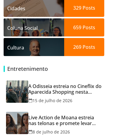
329
Posts
Cidades
659
Posts
Coluna Social
269
Posts
Cultura
Entretenimento
A Odisseia estreia no Cineflix do
Aparecida Shopping nesta
quinta, 16
15 de julho de 2026
Live Action de Moana estreia
nas telonas e promete levar
aventura e emoção ao Cineflix
8 de julho de 2026
do Aparecida Shopping