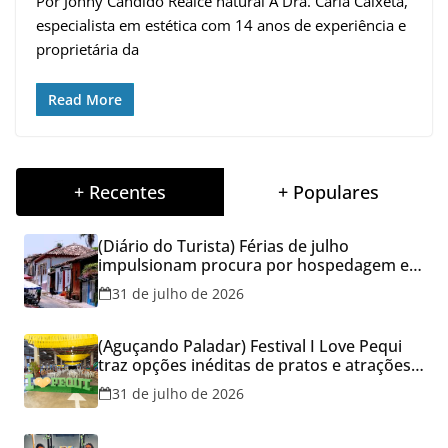
Por Johny Cândido Realce natural A Dra. Carla Caixeta,
especialista em estética com 14 anos de experiência e
proprietária da
Read More
+ Recentes
+ Populares
(Diário do Turista) Férias de julho
impulsionam procura por hospedagem em
Goiás e reforçam cuidados na hora de
31 de julho de 2026
reservar viagens
(Aguçando Paladar) Festival I Love Pequi
traz opções inéditas de pratos e atrações
gratuitas no fim de semana dos Pais em
31 de julho de 2026
Goiânia