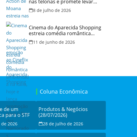
nas telonas e promete levar
aventura e emoção ao Cineflix
8 de julho de 2026
do Aparecida Shopping
Cinema do Aparecida Shopping
estreia comédia romântica
ambientada na Itália, hoje e
11 de junho de 2026
lança promoção para o Dia dos
Namorados
Coluna Econômica
de de um
Produtos & Negócios
ca para o STF
(28/07/2026)
o de 2026
28 de julho de 2026