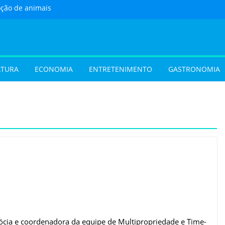
oção de animais
ste sábado (8) em
e Goiânia
 com oficina de
 programação musical
 Aparecida de Goiânia
LTURA
ECONOMIA
ENTRETENIMENTO
GASTRONOMIA
urista) Busca por
 foco em lazer e
 temporada cresce no
vel e grandes
movimentam a
 do Cineflix do
Shopping
 sobrenome após o
e exigir atualização dos
dos filhos para evitar
sócia e coordenadora da equipe de Multipropriedade e Time-