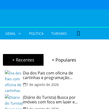
GERAL
POLÍTICA
TURISMO
+ Recentes
+ Populares
Dia dos Pais com oficina de
cartinhas e programação
musical gratuita em Aparecida
7 de agosto de 2026
de Goiânia
(Diário do Turista) Busca por
imóveis com foco em lazer e
locação por temporada cresce
7 de agosto de 2026