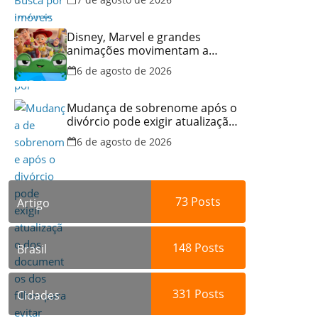
no Brasil
Disney, Marvel e grandes
animações movimentam a
programação do Cineflix do
6 de agosto de 2026
Aparecida Shopping
Mudança de sobrenome após o
divórcio pode exigir atualização
dos documentos dos filhos
6 de agosto de 2026
para evitar transtornos
73
Posts
Artigo
148
Posts
Brasil
331
Posts
Cidades